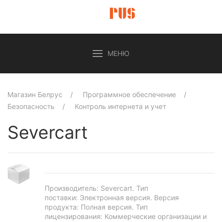
МЕНЮ
Магазин Белрус
Программное обеспечение
Безопасность
Контроль интернета и учет
Severcart
Производитель:
Severcart
.
Тип
поставки: Электронная версия.
Версия
продукта: Полная версия.
Тип
лицензирования: Коммерческие организации и