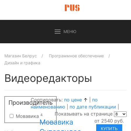
МЕНЮ
Магазин Белрус
Программное обеспечение
Дизайн и графика
Видеоредакторы
Сортировать:
по цене
|
по
Производитель
наименованию
|
по дате публикации
|
Показывать на странице
4
Мовавика
Мовавика
от
2540
руб.
КУПИТЬ