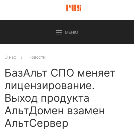
МЕНЮ
О нас
Новости
БазАльт СПО меняет
лицензирование.
Выход продукта
АльтДомен взамен
АльтСервер