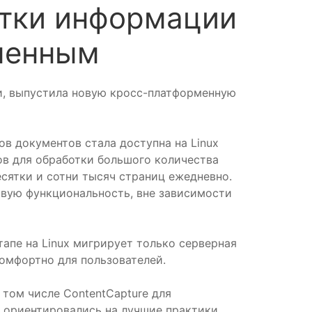
отки информации
рменным
и, выпустила новую кросс-платформенную
в документов стала доступна на Linux
ов для обработки большого количества
есятки и сотни тысяч страниц ежедневно.
овую функциональность, вне зависимости
апе на Linux мигрирует только серверная
омфортно для пользователей.
 том числе ContentCapture для
 ориентировались на лучшие практики