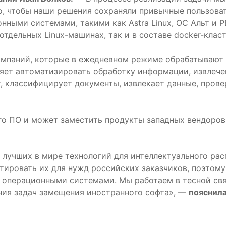
, чтобы наши решения сохраняли привычные пользоват
ными системами, такими как Astra Linux, ОС Альт и Р
 отдельных Linux-машинах, так и в составе docker-класт
компаний, которые в ежедневном режиме обрабатывают
ет автоматизировать обработку информации, извлечен
, классифицирует документы, извлекает данные, прове
го ПО и может заместить продукты западных вендоров —
з лучших в мире технологий для интеллектуального ра
птировать их для нужд российских заказчиков, поэтом
и операционными системами. Мы работаем в тесной свя
ния задач замещения иностранного софта», —
пояснила