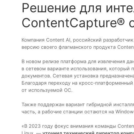
Решение для инт
ContentCapture®
Компания Content AI, российский разработчи
версию своего флагманского продукта Content
В новом релизе платформа для извлечения да
в сетевом варианте использования, который 
документов. Сетевая установка предназначена
Благодаря переходу на кросс-платформенный
от используемой ОС.
Также поддержан вариант гибридной инсталля
часть, а рабочие станции остаются на Windo
«В 2023 году фокус внимания команды Content
Linux, —
уточнил технический директор комп