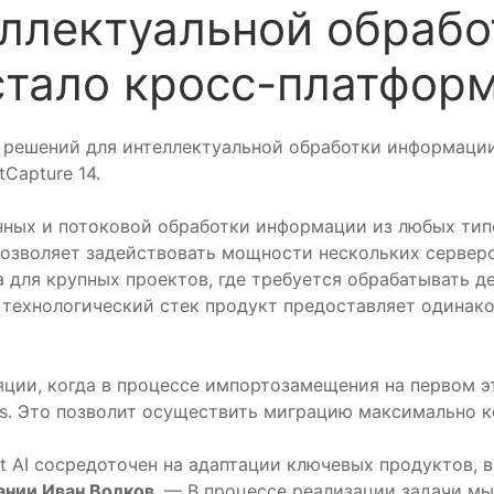
еллектуальной обраб
 стало кросс-платфо
к решений для интеллектуальной обработки информаци
Capture 14.
нных и потоковой обработки информации из любых типо
позволяет задействовать мощности нескольких сервер
 для крупных проектов, где требуется обрабатывать д
 технологический стек продукт предоставляет одинак
ции, когда в процессе импортозамещения на первом эт
ws. Это позволит осуществить миграцию максимально к
 AI сосредоточен на адаптации ключевых продуктов, в
ании Иван Волков.
— В процессе реализации задачи мы