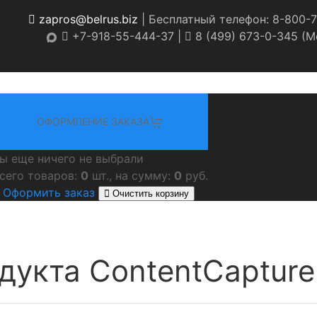
zapros@belrus.biz
| Бесплатный телефон: 8-800-7
+7-918-55-444-37 |
8 (499) 673-0-345 (Мо
ОФОРМЛЕНИЕ ЗАКАЗА
ы еще ничего не выбрали
сего товаров:
0
шт., на сумму:
0
руб.
Оформить заказ
Очистить корзину
дукта ContentCapture