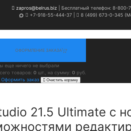
zapros@belrus.biz
| Бесплатный телефон: 8-800-7
+7-918-55-444-37 |
8 (499) 673-0-345 (Мо
ОФОРМЛЕНИЕ ЗАКАЗА
ы еще ничего не выбрали
сего товаров:
0
шт., на сумму:
0
руб.
Оформить заказ
Очистить корзину
tudio 21.5 Ultimate с 
можностями редактир