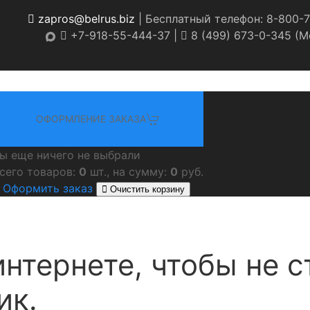
zapros@belrus.biz
| Бесплатный телефон: 8-800-7
+7-918-55-444-37 |
8 (499) 673-0-345 (Мо
ОФОРМЛЕНИЕ ЗАКАЗА
ы еще ничего не выбрали
сего товаров:
0
шт., на сумму:
0
руб.
Оформить заказ
Очистить корзину
интернете, чтобы не 
ик.