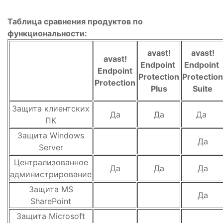
Таблица сравнения продуктов по
функциональности:
avast!
avast!
avast!
Endpoint
Endpoint
Endpoint
Protection
Protection
Protection
Plus
Suite
Защита клиентских
Да
Да
Да
ПК
Защита Windows
Да
Server
Централизованное
Да
Да
Да
администрирование
Защита MS
Да
SharePoint
Защита Microsoft