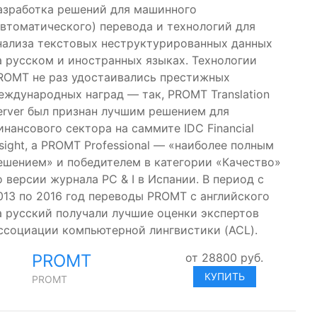
азработка решений для машинного
автоматического) перевода и технологий для
нализа текстовых неструктурированных данных
а русском и иностранных языках. Технологии
ROMT не раз удостаивались престижных
еждународных наград — так, PROMT Translation
erver был признан лучшим решением для
инансового сектора на саммите IDC Financial
nsight, а PROMT Professional — «наиболее полным
ешением» и победителем в категории «Качество»
о версии журнала PC & I в Испании. В период с
013 по 2016 год переводы PROMT с английского
а русский получали лучшие оценки экспертов
ссоциации компьютерной лингвистики (ACL).
PROMT
от
28800
руб.
КУПИТЬ
PROMT